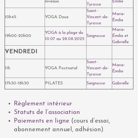
niveaux
Émilie
Tyrosse
Saint-
Marie-
10h45
YOGA Doux
Vincent-de-
Émilie
Tyrosse
Marie-
YOGA à la plage du
19h00-20h00
Seignosse
Émilie
et
10.07 au 28.08.2025
Gabrielle
VENDREDI
Saint-
Marie-
11h
YOGA Postnatal
Vincent-de-
Émilie
Tyrosse
17h30-18h30
PILATES
Seignosse
Gabrielle
Règlement intérieur
Statuts de l’association
Paiements en ligne
(cours d’essai,
abonnement annuel, adhésion)