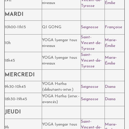
19h
Vincent-de-
niveaux
Émilie
Tyrosse
MARDI
10h00-11h15
QI GONG
Seignosse
Françoise
Saint-
YOGA Iyengar tous
Marie-
10h
Vincent-de-
niveaux
Émilie
Tyrosse
Saint-
YOGA Iyengar tous
Marie-
18h45
Vincent-de-
niveaux
Émilie
Tyrosse
MERCREDI
YOGA Hatha
9h30-10h45
Seignosse
Diana
(débutants-inter.)
YOGA Hatha (inter.-
18h30-19h45
Seignosse
Diana
avancés)
JEUDI
Saint-
YOGA Iyengar tous
Marie-
9h
Vincent-de-