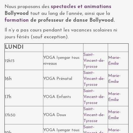
Nous proposons des
spectacles et animations
Bollywood
tout au long de l’année, ainsi que la
formation
de professeur de danse Bollywood.
Il n’y a pas cours pendant les vacances scolaires ni
jours fériés (sauf exception).
LUNDI
Saint-
YOGA Iyengar tous
Marie-
Vincent-de-
12h15
niveaux
Émilie
Tyrosse
Saint-
Marie-
16h
YOGA Prénatal
Vincent-de-
Émilie
Tyrosse
Saint-
Marie-
17h
YOGA Enfants
Vincent-de-
Émilie
Tyrosse
Saint-
Marie-
YOGA Doux
Vincent-de-
17h50
Émilie
Tyrosse
Saint-
YOGA Iyengar tous
Marie-