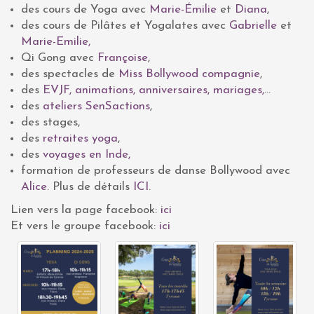
des cours de Yoga avec
Marie-Émilie
et
Diana
,
des cours de Pilâtes et Yogalates avec
Gabrielle
et
Marie-Emilie,
Qi Gong avec
Françoise
,
des spectacles de
Miss Bollywood compagnie
,
des
EVJF, animations, anniversaires, mariages,
…
des
ateliers SenSactions
,
des stages,
des
retraites yoga
,
des
voyages en Inde,
formation de professeurs de danse Bollywood avec
Alice
. Plus de détails
ICI
.
Lien vers la page facebook:
ici
Et vers le groupe facebook:
ici