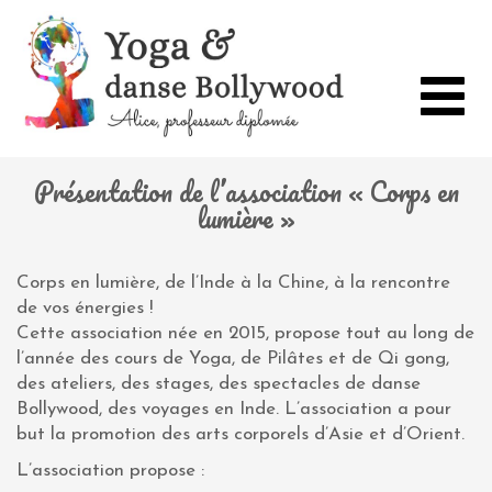
Toggle
navigat
Présentation de l’association « Corps en
lumière »
Corps en lumière, de l’Inde à la Chine, à la rencontre
de vos énergies !
Cette association née en 2015, propose tout au long de
l’année des cours de Yoga, de Pilâtes et de Qi gong,
des ateliers, des stages, des spectacles de danse
Bollywood, des voyages en Inde. L’association a pour
but la promotion des arts corporels d’Asie et d’Orient.
L’association propose :