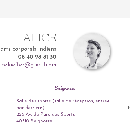
ALICE
’arts corporels Indiens
06 40 98 81 30
lice.kieffer@gmail.com
Seignosse
Salle des sports (salle de réception, entrée
par derrière)
E
226 Av. du Parc des Sports
40510 Seignosse