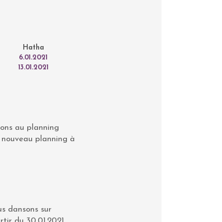
Hatha
6.01.2021
13.01.2021
nons au planning
n nouveau planning à
us dansons sur
rtir du 30.01.2021.