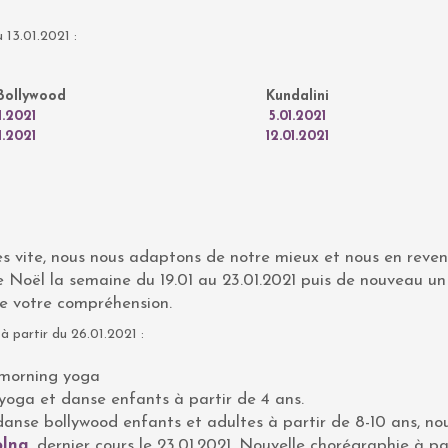
u 13.01.2021 :
Bollywood
Kundalini
1.2021
5.01.2021
01.2021
12.01.2021
ès vite, nous nous adaptons de notre mieux et nous en reve
e Noël la semaine du 19.01 au 23.01.2021 puis de nouveau u
de votre compréhension.
 partir du 26.01.2021 :
morning yoga
yoga et danse enfants à partir de 4 ans.
anse bollywood enfants et adultes à partir de 8-10 ans, no
olna
, dernier cours le 23.01.2021. Nouvelle chorégraphie à pa