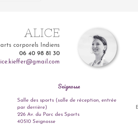
ALICE
’arts corporels Indiens
06 40 98 81 30
lice.kieffer@gmail.com
Seignosse
Salle des sports (salle de réception, entrée
par derrière)
E
226 Av. du Parc des Sports
40510 Seignosse