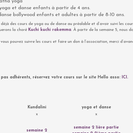
hatha yoga
yoga et danse enfants à partir de 4 ans.
anse bollywood enfants et adultes à partir de 8-10 ans.
vi déjà des cours de yoga ou de danse au préalable et d’avoir suivi les cou
nuerons la choré
Kuchi kuchi rakemma
. À partir de la semaine 5, nous 
vous pouvez suivre les cours et faire un don à l’association, merci d’ava
4
pas adhérents, réservez votre cours sur le site Hello asso:
ICI.
Kundalini
yoga et danse
x
x
semaine 2 1ière partie
semaine 2