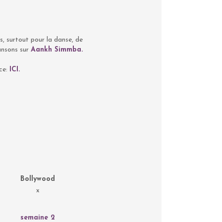
rs, surtout pour la danse, de
dansons sur
Aankh Simmba.
nce:
ICI.
Bollywood
x
semaine 2