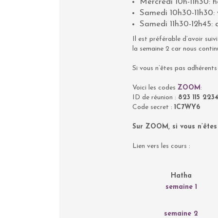
Mercredi 10h-11h30: 
Samedi 10h30-11h30: 
Samedi 11h30-12h45: d
Il est préférable d’avoir sui
la semaine 2 car nous conti
Si vous n’êtes pas adhérents 
Voici les codes
ZOOM
:
ID de réunion :
823 115 223
Code secret :
1C7WY6
Sur ZOOM, si vous n’êtes 
Lien vers les cours :
Hatha
semaine 1
semaine 2