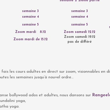
semaine 2 2ième partie
semaine 3
semaine 3
semaine 4
semaine 4
semaine 5
semaine 5
Zoom mardi 8.12
Zoom samedi 12.12
Zoom samedi 19.12
Zoom mardi de 15.12
pas de différé
 fais les cours adultes en direct sur zoom, visionnables en d
toutes les semaines jusqu’à nouvel ordre…
anse bollywood ados et adultes, nous dansons sur
Rangeel
undalini yoga,
hatha yoga.